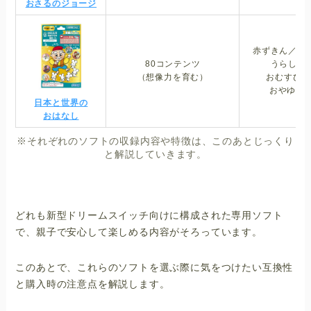
おさるのジョージ
赤ずきん／イ
80コンテンツ
うらしま
（想像力を育む）
おむすびこ
おやゆびひ
日本と世界の
おはなし
※それぞれのソフトの収録内容や特徴は、このあとじっくり
と解説していきます。
どれも新型ドリームスイッチ向けに構成された専用ソフト
で、親子で安心して楽しめる内容がそろっています。
このあとで、これらのソフトを選ぶ際に気をつけたい互換性
と購入時の注意点を解説します。