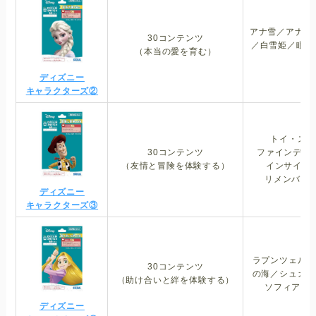
アナ雪／アナ雪
30コンテンツ
／白雪姫／眠れ
（本当の愛を育む）
ど
ディズニー
キャラクターズ②
トイ・スト
30コンテンツ
ファインディ
（友情と冒険を体験する）
インサイド
リメンバー・
ディズニー
ホーム
キャラクターズ③
子育てする家づくり
ラプンツェル／
子育てを楽にする
30コンテンツ
の海／シュガー
（助け合いと絆を体験する）
ソフィアシリ
子どもを守る
ディズニー