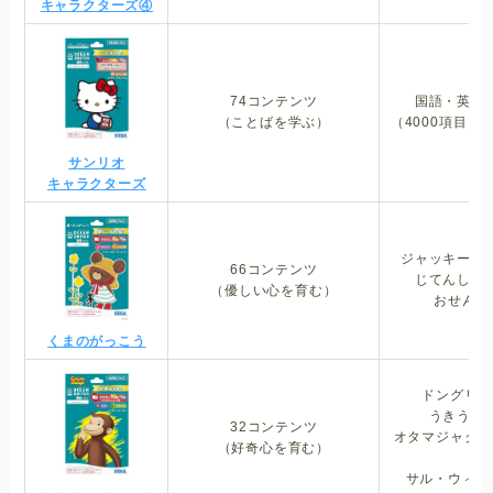
キャラクターズ④
子どもとあそぶ・学ぶ
おもいでを残す
74コンテンツ
国語・英語
おでかけをする
（ことばを学ぶ）
（4000項目）
お問い合わせフォーム
サンリオ
キャラクターズ
ジャッキーの
66コンテンツ
じてんしゃ
（優しい心を育む）
おせんた
くまのがっこう
ドングリす
うきうき
32コンテンツ
オタマジャクシ
（好奇心を育む）
／
サル・ウィ・