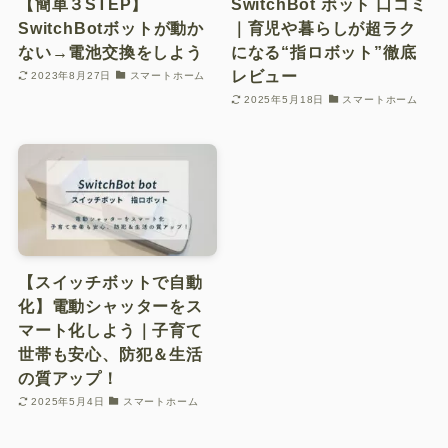
【簡単３STEP】
SwitchBot ボット 口コミ
子育てを楽にする
SwitchBotボットが動か
｜育児や暮らしが超ラク
ない→電池交換をしよう
になる“指ロボット”徹底
子どもを守る
レビュー
2023年8月27日
スマートホーム
2025年5月18日
スマートホーム
子どもとあそぶ・学ぶ
おもいでを残す
おでかけをする
お問い合わせフォーム
【スイッチボットで自動
化】電動シャッターをス
マート化しよう｜子育て
世帯も安心、防犯＆生活
の質アップ！
2025年5月4日
スマートホーム