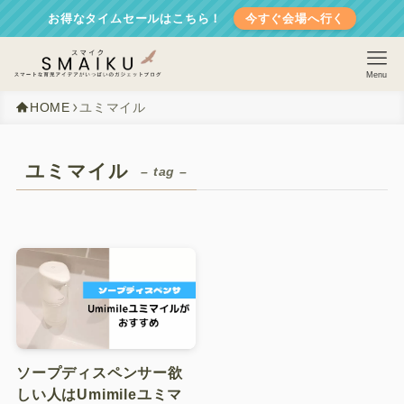
お得なタイムセールはこちら！
今すぐ会場へ行く
Menu
HOME
ユミマイル
ユミマイル
– tag –
ホーム
子育てする家づくり
子育てを楽にする
ソープディスペンサー欲
子どもを守る
しい人はUmimileユミマ